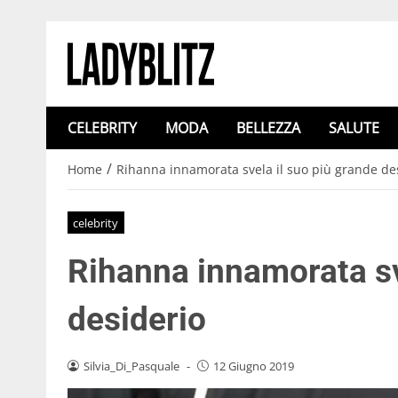
CELEBRITY
MODA
BELLEZZA
SALUTE
/
Home
Rihanna innamorata svela il suo più grande de
celebrity
Rihanna innamorata sv
desiderio
Silvia_Di_Pasquale
-
12 Giugno 2019