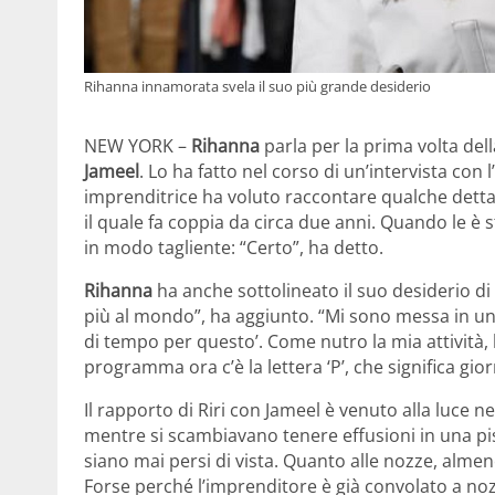
Rihanna innamorata svela il suo più grande desiderio
NEW YORK –
Rihanna
parla per la prima volta del
Jameel
. Lo ha fatto nel corso di un’intervista con
imprenditrice ha voluto raccontare qualche dettag
il quale fa coppia da circa due anni. Quando le è
in modo tagliente: “Certo”, ha detto.
Rihanna
ha anche sottolineato il suo desiderio di c
più al mondo”, ha aggiunto. “Mi sono messa in u
di tempo per questo’. Come nutro la mia attività,
programma ora c’è la lettera ‘P’, che significa gior
Il rapporto di Riri con Jameel è venuto alla luce n
mentre si scambiavano tenere effusioni in una pisc
siano mai persi di vista. Quanto alle nozze, alm
Forse perché l’imprenditore è già convolato a no