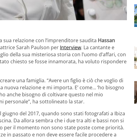
la sua relazione con l’imprenditore saudita
Hassan
 l’attrice Sarah Paulson per
Interview
. La cantante e
lio della sua misteriosa storia con l’uomo d’affari, con
 stato chiesto se fosse innamorata, ha voluto rispondere
reare una famiglia. “Avere un figlio è ciò che voglio di
na nuova relazione e mi importa. E’ come… ‘ho bisogno
 ho anche bisogno di coltivare questo nel mio
ni personale”, ha sottolineato la star.
el giugno del 2017, quando sono stati fotografati a Ibiza
ina. Da allora sembra che i due tra alti e bassi non si
eno per il momento non sono state poste come priorità.
zze in passato e non deve essere facile procedere a