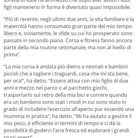
sorella di Kate ha ammesso che dopo aver avuto i suoi
figli mantenersi in forma è diventato quasi impossibile.
“Più di recente, negli ultimi due anni, la vita familiare e la
maternità hanno consumato gran parte del mio tempo
libero e, ovviamente, le sfide su cui ho prosperato sono
passate in secondo piano. Corsa e fitness fanno ancora
parte della mia routine settimanale, ma non al livello di
prima”.
“La mia corsa è andata più dietro a neonati e bambini
piccoli che a tagliare i traguardi, cosa che mi sta bene,
per ora!”, ha detto. “Essere attiva con mio figlio di due
anni e mezzo nel parco o al parchetto giochi,
trasportarlo sul retro della mia bici e correre quando
era un bambino sono stati i modi in cui sono stato in
grado di includere l’esercizio all’aperto pur essendo una
mummia in pratica”, ha detto. “Mi ha aiutato a gestire il
mio peso, è efficiente in termini di tempo e ci dà la
possibilità di goderci l’aria fresca ed esplorare i grandi
spazi aperti”.