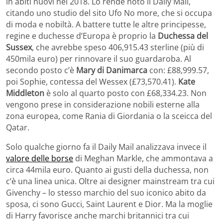
in abiti nuovi nel 2018. Lo rende noto il Daily Mail,
citando uno studio del sito Ufo No more, che si occupa
di moda e nobiltà. A battere tutte le altre principesse,
regine e duchesse d’Europa è proprio la
Duchessa del
Sussex
, che avrebbe speso 406,915.43 sterline (più di
450mila euro) per rinnovare il suo guardaroba. Al
secondo posto c’è
Mary di Danimarca
con: £88,999.57,
poi Sophie, contessa del Wessex (£73,570.41).
Kate
Middleton
è solo al quarto posto con £68,334.23. Non
vengono prese in considerazione nobili esterne alla
zona europea, come Rania di Giordania o la sceicca del
Qatar.
Solo qualche giorno fa il Daily Mail analizzava invece il
valore delle borse
di Meghan Markle, che ammontava a
circa 44mila euro. Quanto ai gusti della duchessa, non
c’è una linea unica. Oltre ai designer mainstream tra cui
Givenchy – lo stesso marchio del suo iconico abito da
sposa, ci sono Gucci, Saint Laurent e Dior. Ma la moglie
di Harry favorisce anche marchi britannici tra cui