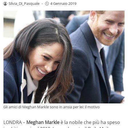
Silvia_Di_Pasquale
-
4 Gennaio 2019
Gli amici di Meghan Markle sono in ansia per lei: il motivo
LONDRA –
Meghan Markle
è la nobile che più ha speso