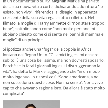
In un documentario su Itv,
Meghan Markle
ha parlato
della sua nuova vita a corte, dichiarando addirittura “io
esisto, non vivo”, riferendosi al disagio in apparenza
crescente della sua vita regale sotto i riflettori. Nel
filmato la moglie di Harry ammette di “non stare troppo
bene”, sottolineando come “non molte persone mi
abbiano chiesto come ci si senta nei panni di mamma e
moglie” di un principe.
Si ipotizza anche una “fuga” della coppia in Africa,
lontano dal Regno Unito. “Gli amici inglesi mi dissero
subito: È una cosa bellissima, ma non dovresti sposarlo.
Perché se lo farai i giornali inglesi ti distruggeranno la
vita”, ha detto la Markle, aggiugendo che “in un modo
molto ingenuo, io risposi così: ‘Sono americana, a noi
non succedono queste cose. Non ha senso’. Non avevo
capito che avevano ragione loro. Da allora è stato molto
complicato”.