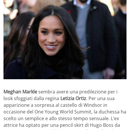
Meghan Markle
sembra avere una predilezione per i
look sfoggiati dalla regina
Letizia Ortiz
. Per una sua
apparizione a sorpresa al castello di Windsor in
occasione del One Young World Summit
,
la duchessa ha
scelto un semplice e allo stesso tempo sensuale. L’ex
attrice ha optato per una pencil skirt di Hugo Boss da