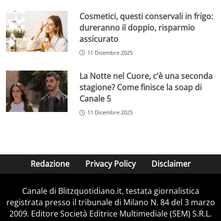
Cosmetici, questi conservali in frigo:
dureranno il doppio, risparmio
assicurato
11 Dicembre 2025
La Notte nel Cuore, c’è una seconda
stagione? Come finisce la soap di
Canale 5
11 Dicembre 2025
Redazione
Privacy Policy
Disclaimer
Canale di Blitzquotidiano.it, testata giornalistica
registrata presso il tribunale di Milano N. 84 del 3 marzo
2009. Editore Società Editrice Multimediale (SEM) S.R.L.