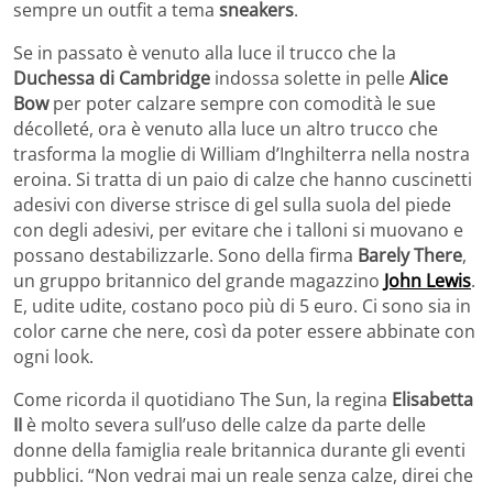
sempre un outfit a tema
sneakers
.
Se in passato è venuto alla luce il trucco che la
Duchessa di Cambridge
indossa solette in pelle
Alice
Bow
per poter calzare sempre con comodità le sue
décolleté, ora è venuto alla luce un altro trucco che
trasforma la moglie di William d’Inghilterra nella nostra
eroina. Si tratta di un paio di calze che hanno cuscinetti
adesivi con diverse strisce di gel sulla suola del piede
con degli adesivi, per evitare che i talloni si muovano e
possano destabilizzarle. Sono della firma
Barely There
,
un gruppo britannico del grande magazzino
John Lewis
.
E, udite udite, costano poco più di 5 euro. Ci sono sia in
color carne che nere, così da poter essere abbinate con
ogni look.
Come ricorda il quotidiano The Sun, la regina
Elisabetta
II
è molto severa sull’uso delle calze da parte delle
donne della famiglia reale britannica durante gli eventi
pubblici. “Non vedrai mai un reale senza calze, direi che