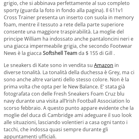
grigio, che si abbinava perfettamente al suo completo
sporty (guarda la foto in fondo alla pagina). Il 611v1
Cross Trainer presenta un inserto con suola in memory
foam, mentre il tessuto a rete della parte superiore
consente una maggiore traspirabilità. La moglie del
principe William ha indossato anche pantaloncini neri e
una giacca impermeabile grigia, che secondo Footwear
News è la giacca
Softshell Team
da $ 155 di Gill .
Le sneakers di Kate sono in vendita su
Amazon
in
diverse tonalità. La tonalità della duchessa è Grey, ma ci
sono anche altre varianti dello stesso colore. Non è la
prima volta che opta per le New Balance. E’ stata già
fotografata con delle Fresh Sneakers Foam Cruz blu
navy durante una visita all’Irish Football Association lo
scorso febbraio. A questo punto appare evidente che la
moglie del duca di Cambridge ami adeguare il suo look
alle situazioni, lasciando volentieri a casa ogni tanto i
tacchi, che indossa quasi sempre durante gli
appuntamenti ufficiali.