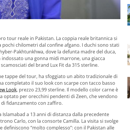
ro tour reale in Pakistan. La coppia reale britannica si
 pochi chilometri dal confine afgano. I duchi sono stati
i Khyber-Pakhtunkhwa, dove la defunta madre del duca,
 ha indossato una gonna midi marrone, una giacca
si scamosciati del brand Lux Fit da 315 sterline.
me tappe del tour, ha sfoggiato un abito tradizionale di
a completato il suo look con scarpe con tacco basso
ew Look
, prezzo 23,99 sterline. Il modello color carne è
 ha optato per orecchini pendenti di Zeen, che vendono
o di fidanzamento con zaffiro.
a Islamabad a 13 anni di distanza dalla precedente
trono Carlo, con la consorte Camilla. La visita si svolge
 definiscono “molto complesso”: con il Pakistan alle