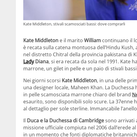
Kate Middleton, stivali scamosciati bassi: dove comprarli
Kate Middleton
e il marito
William
continuano il lo
è recata sulla catena montuosa dell’Hindu Kush, a
nel distretto Chitral della provincia pakistana d
Lady
Diana
, si era recata da sola nel 1991. Kate
marrone, un gilet in pelle e un paio di stivali bas
Nei giorni scorsi
Kate Middleton
, in una delle pri
una designer locale, Maheen Khan. La Duchessa h
in pelle scamosciata marrone chiaro del brand
N
esaurito, sono disponibili solo scure. La 37enne
al dettaglio per sole sterline. Immancabile l’anell
Il
Duca e la Duchessa di Cambridge
sono arrivati 
missione ufficiale compiuta nel 2006 dall’erede al 
in un momento che fonti diplomatiche britanniche