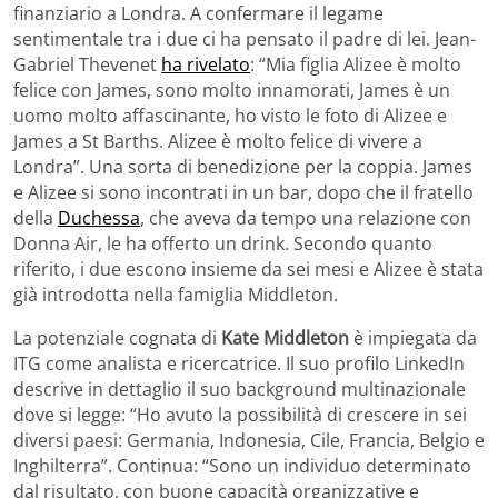
finanziario a Londra. A confermare il legame
sentimentale tra i due ci ha pensato il padre di lei. Jean-
Gabriel Thevenet
ha rivelato
: “Mia figlia Alizee è molto
felice con James, sono molto innamorati, James è un
uomo molto affascinante, ho visto le foto di Alizee e
James a St Barths. Alizee è molto felice di vivere a
Londra”. Una sorta di benedizione per la coppia. James
e Alizee si sono incontrati in un bar, dopo che il fratello
della
Duchessa
, che aveva da tempo una relazione con
Donna Air, le ha offerto un drink. Secondo quanto
riferito, i due escono insieme da sei mesi e Alizee è stata
già introdotta nella famiglia Middleton.
La potenziale cognata di
Kate Middleton
è impiegata da
ITG come analista e ricercatrice. Il suo profilo LinkedIn
descrive in dettaglio il suo background multinazionale
dove si legge: “Ho avuto la possibilità di crescere in sei
diversi paesi: Germania, Indonesia, Cile, Francia, Belgio e
Inghilterra”. Continua: “Sono un individuo determinato
dal risultato, con buone capacità organizzative e