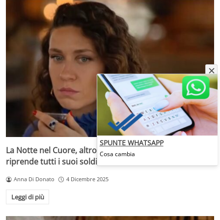
SPUNTE WHATSAPP
La Notte nel Cuore, altro colpo di scena: Canan si
Cosa cambia
riprende tutti i suoi soldi
Anna Di Donato
4 Dicembre 2025
Leggi di più