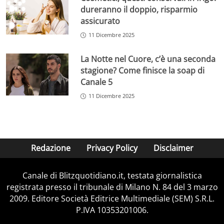
dureranno il doppio, risparmio
assicurato
11 Dicembre 2025
La Notte nel Cuore, c’è una seconda
stagione? Come finisce la soap di
Canale 5
11 Dicembre 2025
Redazione
Privacy Policy
Disclaimer
Canale di Blitzquotidiano.it, testata giornalistica
registrata presso il tribunale di Milano N. 84 del 3 marzo
2009. Editore Società Editrice Multimediale (SEM) S.R.L.
P.IVA 10353201006.