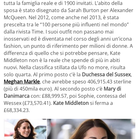
tutta la famiglia reale e di 1900 invitati. L’abito della
sposa è stato disegnato da Sarah Burton per Alexander
McQueen. Nel 2012, come anche nel 2013, è stata
prescelta tra le “100 persone più influenti nel mondo”
dalla rivista Time. I suoi outfit non passano mai
inosservati ed è diventata nel corso degli anni un’icona
fashion, un punto di riferimento per milioni di donne. A
differenza di quello che si potrebbe pensare, Kate
Middleton non è la reale che spende di più in abiti
nuovi. Nella classifica stillata da Ufo no more, risulta
solo quarta. Al primo posto c’è la
Duchessa del Sussex
,
Meghan Markle
, che avrebbe speso 406,915.43 sterline
(più di 450mila euro). Al secondo posto c’è
Mary di
Danimarca
con: £88,999.57, poi Sophie, contessa del
Wessex (£73,570.41).
Kate Middleton
si ferma a
£68,334.23.