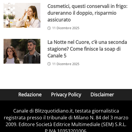
Cosmetici, questi conservali in frigo:
dureranno il doppio, risparmio
assicurato
11 Dicembre 2025
La Notte nel Cuore, c’è una seconda
stagione? Come finisce la soap di
Canale 5
11 Dicembre 2025
Redazione
Privacy Policy
Disclaimer
Canale di Blitzquotidiano.it, testata giornalistica
registrata presso il tribunale di Milano N. 84 del 3 marzo
2009. Editore Società Editrice Multimediale (SEM) S.R.L.
P.IVA 10353201006.