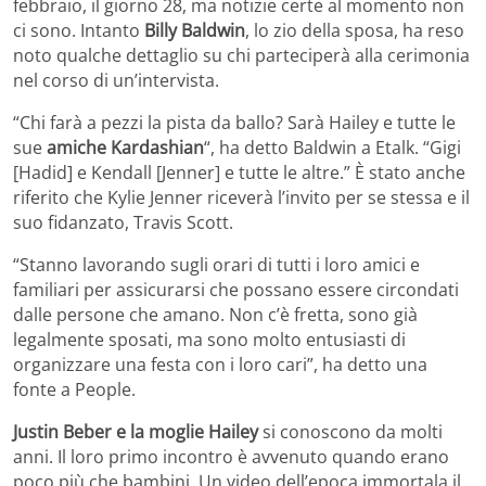
febbraio, il giorno 28, ma notizie certe al momento non
ci sono. Intanto
Billy Baldwin
, lo zio della sposa, ha reso
noto qualche dettaglio su chi parteciperà alla cerimonia
nel corso di un’intervista.
“Chi farà a pezzi la pista da ballo? Sarà Hailey e tutte le
sue
amiche Kardashian
“, ha detto Baldwin a Etalk. “Gigi
[Hadid] e Kendall [Jenner] e tutte le altre.” È stato anche
riferito che Kylie Jenner riceverà l’invito per se stessa e il
suo fidanzato, Travis Scott.
“Stanno lavorando sugli orari di tutti i loro amici e
familiari per assicurarsi che possano essere circondati
dalle persone che amano. Non c’è fretta, sono già
legalmente sposati, ma sono molto entusiasti di
organizzare una festa con i loro cari”, ha detto una
fonte a People.
Justin Beber e la moglie Hailey
si conoscono da molti
anni. Il loro primo incontro è avvenuto quando erano
poco più che bambini. Un video dell’epoca immortala il