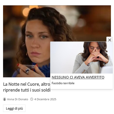
NESSUNO CI AVEVA AVVERTITO
Fastidio terribile
La Notte nel Cuore, altro colpo di scena: Canan si
riprende tutti i suoi soldi
Anna Di Donato
4 Dicembre 2025
Leggi di più