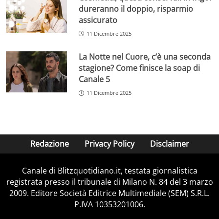
dureranno il doppio, risparmio
assicurato
11 Dicembre 2025
La Notte nel Cuore, c’è una seconda
stagione? Come finisce la soap di
Canale 5
11 Dicembre 2025
Redazione
Privacy Policy
Disclaimer
Canale di Blitzquotidiano.it, testata giornalistica
registrata presso il tribunale di Milano N. 84 del 3 marzo
2009. Editore Società Editrice Multimediale (SEM) S.R.L.
P.IVA 10353201006.