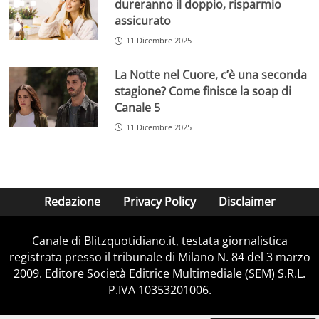
dureranno il doppio, risparmio
assicurato
11 Dicembre 2025
La Notte nel Cuore, c’è una seconda
stagione? Come finisce la soap di
Canale 5
11 Dicembre 2025
Redazione
Privacy Policy
Disclaimer
Canale di Blitzquotidiano.it, testata giornalistica
registrata presso il tribunale di Milano N. 84 del 3 marzo
2009. Editore Società Editrice Multimediale (SEM) S.R.L.
P.IVA 10353201006.