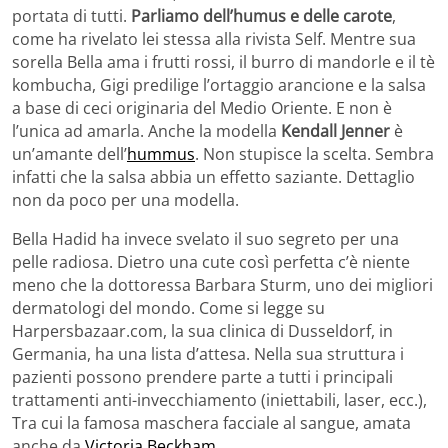
portata di tutti.
Parliamo dell’humus e delle carote
,
come ha rivelato lei stessa alla rivista Self. Mentre sua
sorella Bella ama i frutti rossi, il burro di mandorle e il tè
kombucha, Gigi predilige l’ortaggio arancione e la salsa
a base di ceci originaria del Medio Oriente. E non è
l’unica ad amarla. Anche la modella
Kendall Jenner
è
un’amante dell’
hummus
. Non stupisce la scelta. Sembra
infatti che la salsa abbia un effetto saziante. Dettaglio
non da poco per una modella.
Bella Hadid ha invece svelato il suo segreto per una
pelle radiosa. Dietro una cute così perfetta c’è niente
meno che la dottoressa Barbara Sturm, uno dei migliori
dermatologi del mondo. Come si legge su
Harpersbazaar.com, la sua clinica di Dusseldorf, in
Germania, ha una lista d’attesa. Nella sua struttura i
pazienti possono prendere parte a tutti i principali
trattamenti anti-invecchiamento (iniettabili, laser, ecc.),
Tra cui la famosa maschera facciale al sangue, amata
anche da
Victoria Beckham
.