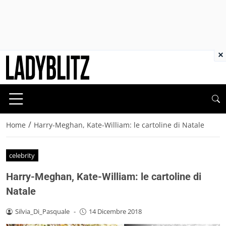
×
/
Home
Harry-Meghan, Kate-William: le cartoline di Natale
celebrity
Harry-Meghan, Kate-William: le cartoline di
Natale
Silvia_Di_Pasquale
-
14 Dicembre 2018