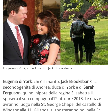
Eugenia di York, chi è il marito: Jack Brooksbank
Eugenia di York
, chi è il marito:
Jack Brooksbank
. La
secondogenita di Andrea, duca di York e di
Sarah
Ferguson
, quindi nipote della regina Elisabetta II,
sposerà il suo compagno il12 ottobre 2018. Le nozze
avranno luogo nella St. George Chapel del castello di
Windsor alle 11. Gli sposi si sposteranno poi nella St.