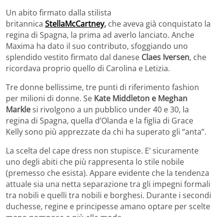
Un abito firmato dalla stilista
britannica
StellaMcCartney
,
che aveva già conquistato la
regina di Spagna, la prima ad averlo lanciato. Anche
Maxima ha dato il suo contributo, sfoggiando uno
splendido vestito firmato dal danese
Claes Iversen
, che
ricordava proprio quello di Carolina e Letizia.
Tre donne bellissime, tre punti di riferimento fashion
per milioni di donne. Se
Kate Middleton e Meghan
Markle
si rivolgono a un pubblico under 40 e 30, la
regina di Spagna, quella d’Olanda e la figlia di Grace
Kelly sono più apprezzate da chi ha superato gli “anta”.
La scelta del cape dress non stupisce. E’ sicuramente
uno degli abiti che più rappresenta lo stile nobile
(premesso che esista). Appare evidente che la tendenza
attuale sia una netta separazione tra gli impegni formali
tra nobili e quelli tra nobili e borghesi. Durante i secondi
duchesse, regine e principesse amano optare per scelte