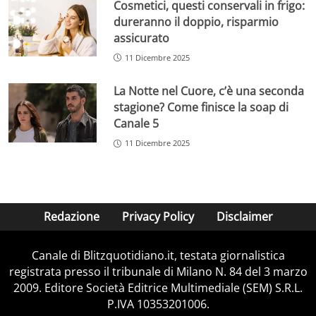
Cosmetici, questi conservali in frigo:
dureranno il doppio, risparmio
assicurato
11 Dicembre 2025
La Notte nel Cuore, c’è una seconda
stagione? Come finisce la soap di
Canale 5
11 Dicembre 2025
Redazione
Privacy Policy
Disclaimer
Canale di Blitzquotidiano.it, testata giornalistica
registrata presso il tribunale di Milano N. 84 del 3 marzo
2009. Editore Società Editrice Multimediale (SEM) S.R.L.
P.IVA 10353201006.