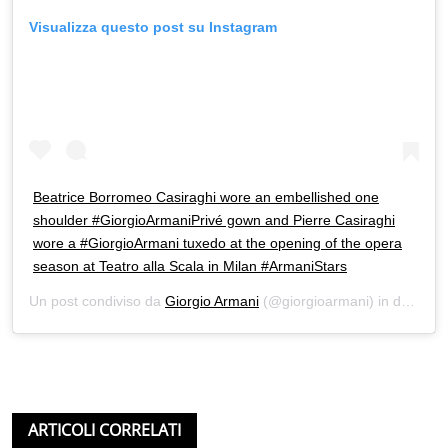
Visualizza questo post su Instagram
Beatrice Borromeo Casiraghi wore an embellished one
shoulder #GiorgioArmaniPrivé gown and Pierre Casiraghi
wore a #GiorgioArmani tuxedo at the opening of the opera
season at Teatro alla Scala in Milan #ArmaniStars
Un post condiviso da
Giorgio Armani
(@giorgioarmani) in data:
Di
ARTICOLI CORRELATI