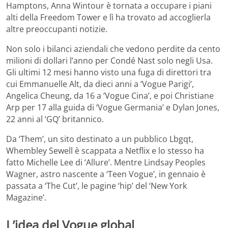
Hamptons, Anna Wintour è tornata a occupare i piani
alti della Freedom Tower e lì ha trovato ad accoglierla
altre preoccupanti notizie.
Non solo i bilanci aziendali che vedono perdite da cento
milioni di dollari l’anno per Condé Nast solo negli Usa.
Gli ultimi 12 mesi hanno visto una fuga di direttori tra
cui Emmanuelle Alt, da dieci anni a ‘Vogue Parigi’,
Angelica Cheung, da 16 a ‘Vogue Cina’, e poi Christiane
Arp per 17 alla guida di ‘Vogue Germania’ e Dylan Jones,
22 anni al ‘GQ’ britannico.
Da ‘Them’, un sito destinato a un pubblico Lbgqt,
Whembley Sewell è scappata a Netflix e lo stesso ha
fatto Michelle Lee di ‘Allure’. Mentre Lindsay Peoples
Wagner, astro nascente a ‘Teen Vogue’, in gennaio è
passata a ‘The Cut’, le pagine ‘hip’ del ‘New York
Magazine’.
L’idea del Vogue global