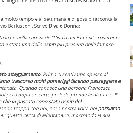
lla lingua nel descrivere
Francesca Pascale
in una
a molto tempo e al settimanale di gossip racconta la
lvio Berlusconi. Scrive
Diva e Donna
:
la gemella cattiva de “L’isola dei Famosi”, irriverente
 è stata una delle ospiti più presenti nelle famose
,
iato atteggiamento
. Prima ci sentivamo spesso al
amo trascorso molti pomeriggi facendo passeggiate e
allontanata. Quando conosce una persona Francesca
 poi però dopo un certo periodo prende le distanze. E’
 che in passato sono state ospiti del
gando troppo con noi, poi a nostra volta noi
possiamo
per questo cerca di allontanarci, mostrando la sua