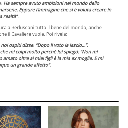
e.
Ha sempre avuto ambizioni nel mondo dello
arsene. Eppure l’immagine che si è voluta creare in
a realtà”
.
ugura a Berlusconi tutto il bene del mondo, anche
e il Cavaliere vuole. Poi rivela:
oi ospiti disse. “Dopo il voto la lascio…”.
he mi colpì molto perché lui spiegò: “Non mi
mato oltre ai miei figli è la mia ex moglie. E mi
que un grande affetto”
.