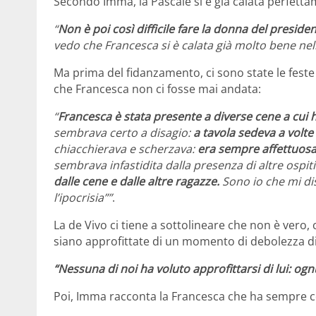
Secondo Imma, la Pascale si è già calata perfettam
“
Non è poi così difficile fare la donna del preside
vedo che Francesca si è calata già molto bene nel
Ma prima del fidanzamento, ci sono state le feste 
che Francesca non ci fosse mai andata:
“
Francesca è stata presente a diverse cene a cui 
sembrava certo a disagio:
a tavola sedeva a volte 
chiacchierava e scherzava:
era sempre affettuos
sembrava infastidita dalla presenza di altre ospit
dalle cene e dalle altre ragazze.
Sono io che mi dis
l’ipocrisia””
.
La de Vivo ci tiene a sottolineare che non è vero,
siano approfittate di un momento di debolezza di
“Nessuna di noi ha voluto approfittarsi di lui: o
Poi, Imma racconta la Francesca che ha sempre co