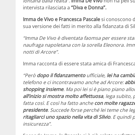
lontana dalla realtà”
.
Imma De Vivo
non ha peli su
intervista rilasciata a
“Diva e Donna”.
Imma de Vivo e Francesca Pascale
si conoscono d
sua versione dei fatti in merito alla fidanzata di Si
“Imma De Vivo è diventata faomsa per essere stata 
naufraga napoletana con la sorella Eleonora. Imma
notti di Arcore”.
Imma racconta di essere stata amica di Francesca
“Però
dopo il fidanzamento
ufficiale,
lei ha camb
telefono e ci incontravamo anche ad Arcore:
abbi
shopping insieme
. Ma poi lei si è piano piano 
all’inizio si mostra molto affettuosa
, lega subito,
fatta così. E così ha fatto anche
con molte ragazze
presidente
. Succede forse perché lei teme che le
ritagliarci uno spazio nella vita di Silvio
. E quindi 
insicurezza”.