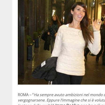
ROMA – “
Ha sempre avuto ambizioni nel mondo de
vergognarsene. Eppure l’immagine che si è voluta 