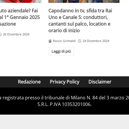
uto aziendale? Fai
Capodanno in tv, sfida tra Rai
al 1° Gennaio 2025
Uno e Canale 5: conduttori,
ssazione
cantanti sul palco, location e
orario di inizio
26 Dicembre 2024
Rocco Grimaldi
24 Dicembre 2024
Leggi di più
Redazione
Privacy Policy
Disclaimer
ca registrata presso il tribunale di Milano N. 84 del 3 marzo
S.R.L. P.IVA 10353201006.