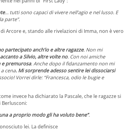
ente nei panni di “First Lady”:
nte
… tutti sono capaci di vivere nell’agio e nel lusso. E
la parte”.
di Arcore e, stando alle rivelazioni di Imma, non è vero
ho partecipato anch’io e altre ragazze
. Non mi
accanto a Silvio, altre volte no
. Con noi amiche
a e premurosa
. Anche dopo il fidanzamento non mi
i a cena
. Mi sorprende adesso sentire lei dissociarsi
socio! Vorrei dirle: “Francesca, odio le bugie e
 come invece ha dichiarato la Pascale, che le ragazze si
 Berlusconi:
gnuna a proprio modo gli ha voluto bene”
.
nosciuto lei. La definisce