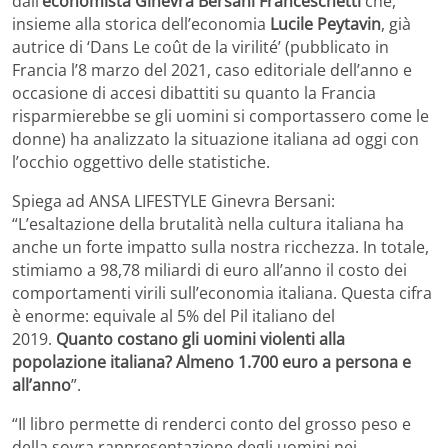
dall
’economista Ginevra Bersani Franceschetti
che,
insieme alla storica dell’economia
Lucile Peytavin
, già
autrice di ‘Dans Le coût de la virilité’ (pubblicato in
Francia l’8 marzo del 2021, caso editoriale dell’anno e
occasione di accesi dibattiti su quanto la Francia
risparmierebbe se gli uomini si comportassero come le
donne) ha analizzato la situazione italiana ad oggi con
l’occhio oggettivo delle statistiche.
Spiega ad ANSA LIFESTYLE Ginevra Bersani:
“L’esaltazione della brutalità nella cultura italiana ha
anche un forte impatto sulla nostra ricchezza. In totale,
stimiamo a 98,78 miliardi di euro all’anno il costo dei
comportamenti virili sull’economia italiana. Questa cifra
è enorme: equivale al 5% del Pil italiano del
2019.
Quanto costano gli uomini violenti alla
popolazione italiana? Almeno 1.700 euro a persona e
all’anno
”.
“Il libro permette di renderci conto del grosso peso e
della sovra rappresentazione degli uomini nei