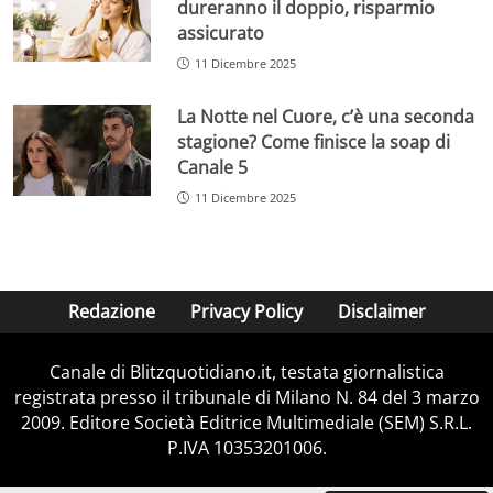
dureranno il doppio, risparmio
assicurato
11 Dicembre 2025
La Notte nel Cuore, c’è una seconda
stagione? Come finisce la soap di
Canale 5
11 Dicembre 2025
Redazione
Privacy Policy
Disclaimer
Canale di Blitzquotidiano.it, testata giornalistica
registrata presso il tribunale di Milano N. 84 del 3 marzo
2009. Editore Società Editrice Multimediale (SEM) S.R.L.
P.IVA 10353201006.