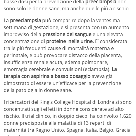
basse dosi per la prevenzione della
preeclampsia
non
sono solo le donne sane, ma anche quelle più a rischio.
La
preeclampsia
può comparire dopo la ventesima
settimana di gestazione, e si presenta con un aumento
improvviso della
pressione del sangue
e una elevata
concentrazione di
proteine ​ nelle urine.
E’ considerata
tra le più frequenti cause di mortalità materna e
perinatale, e può provocare distacco della placenta,
insufficienza renale acuta, edema polmonare,
emorragia cerebrale e convulsioni (eclampsia).
La
terapia con aspirina a basso dosaggio
aveva già
dimostrato di essere un’efficace per la prevenzione
della patologia in donne sane.
I ricercatori del King’s College Hospital di Londra si sono
concentrati sugli effetti in donne considerate ad alto
rischio. Il trial clinico, in doppio cieco, ha coinvolto 1.620
donne predisposte alla malattia di 13 reparti di
maternità tra Regno Unito, Spagna, Italia, Belgio, Grecia