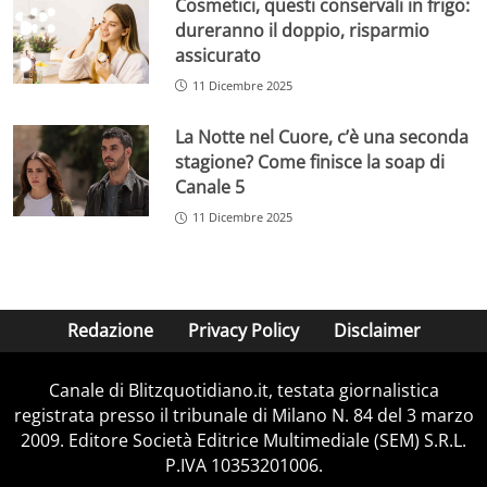
Cosmetici, questi conservali in frigo:
dureranno il doppio, risparmio
assicurato
11 Dicembre 2025
La Notte nel Cuore, c’è una seconda
stagione? Come finisce la soap di
Canale 5
11 Dicembre 2025
Redazione
Privacy Policy
Disclaimer
Canale di Blitzquotidiano.it, testata giornalistica
registrata presso il tribunale di Milano N. 84 del 3 marzo
2009. Editore Società Editrice Multimediale (SEM) S.R.L.
P.IVA 10353201006.