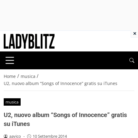
×
/
/
Home
musica
U2, nuovo album “Songs of Innocence” gratis su iTunes
musica
U2, nuovo album “Songs of Innocence” gratis
su iTunes
aavico
-
10 Settembre 2014