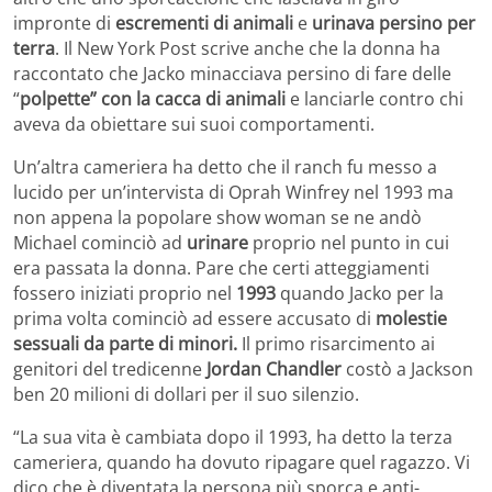
impronte di
escrementi di animali
e
urinava persino per
terra
. Il New York Post scrive anche che la donna ha
raccontato che Jacko minacciava persino di fare delle
“
polpette” con la cacca di animali
e lanciarle contro chi
aveva da obiettare sui suoi comportamenti.
Un’altra cameriera ha detto che il ranch fu messo a
lucido per un’intervista di Oprah Winfrey nel 1993 ma
non appena la popolare show woman se ne andò
Michael cominciò ad
urinare
proprio nel punto in cui
era passata la donna. Pare che certi atteggiamenti
fossero iniziati proprio nel
1993
quando Jacko per la
prima volta cominciò ad essere accusato di
molestie
sessuali da parte di minori.
Il primo risarcimento ai
genitori del tredicenne
Jordan Chandler
costò a Jackson
ben 20 milioni di dollari per il suo silenzio.
“La sua vita è cambiata dopo il 1993, ha detto la terza
cameriera, quando ha dovuto ripagare quel ragazzo. Vi
dico che è diventata la persona più sporca e anti-