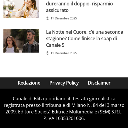
dureranno il doppio, risparmio
assicurato
11 Dicembre 2025
La Notte nel Cuore, c’è una seconda
stagione? Come finisce la soap di
Canale 5
11 Dicembre 2025
Redazione
Privacy Policy
Disclaimer
Canale di Blitzquotidiano.it, testata giornalistica
registrata presso il tribunale di Milano N. 84 del 3 marzo
2009. Editore Società Editrice Multimediale (SEM) S.R.L.
P.IVA 10353201006.