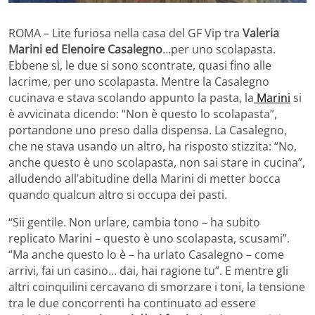
ROMA – Lite furiosa nella casa del GF Vip tra
Valeria
Marini ed Elenoire Casalegno
…per uno scolapasta.
Ebbene sì, le due si sono scontrate, quasi fino alle
lacrime, per uno scolapasta. Mentre la Casalegno
cucinava e stava scolando appunto la pasta, la
Marini
si
è avvicinata dicendo: “Non è questo lo scolapasta”,
portandone uno preso dalla dispensa. La Casalegno,
che ne stava usando un altro, ha risposto stizzita: “No,
anche questo è uno scolapasta, non sai stare in cucina”,
alludendo all’abitudine della Marini di metter bocca
quando qualcun altro si occupa dei pasti.
“Sii gentile. Non urlare, cambia tono – ha subito
replicato Marini – questo è uno scolapasta, scusami”.
“Ma anche questo lo è – ha urlato Casalegno – come
arrivi, fai un casino… dai, hai ragione tu”. E mentre gli
altri coinquilini cercavano di smorzare i toni, la tensione
tra le due concorrenti ha continuato ad essere