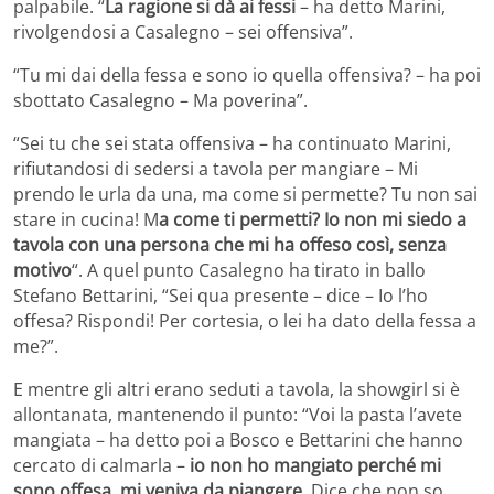
palpabile. “
La ragione si dà ai fessi
– ha detto Marini,
rivolgendosi a Casalegno – sei offensiva”.
“Tu mi dai della fessa e sono io quella offensiva? – ha poi
sbottato Casalegno – Ma poverina”.
“Sei tu che sei stata offensiva – ha continuato Marini,
rifiutandosi di sedersi a tavola per mangiare – Mi
prendo le urla da una, ma come si permette? Tu non sai
stare in cucina! M
a come ti permetti? Io non mi siedo a
tavola con una persona che mi ha offeso così, senza
motivo
“. A quel punto Casalegno ha tirato in ballo
Stefano Bettarini, “Sei qua presente – dice – Io l’ho
offesa? Rispondi! Per cortesia, o lei ha dato della fessa a
me?”.
E mentre gli altri erano seduti a tavola, la showgirl si è
allontanata, mantenendo il punto: “Voi la pasta l’avete
mangiata – ha detto poi a Bosco e Bettarini che hanno
cercato di calmarla –
io non ho mangiato perché mi
sono offesa, mi veniva da piangere
. Dice che non so