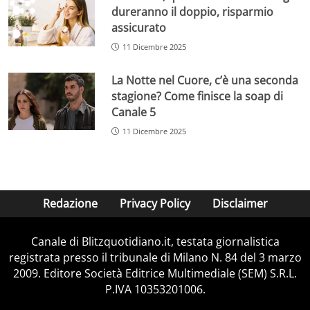
dureranno il doppio, risparmio
assicurato
11 Dicembre 2025
La Notte nel Cuore, c’è una seconda
stagione? Come finisce la soap di
Canale 5
11 Dicembre 2025
Redazione
Privacy Policy
Disclaimer
Canale di Blitzquotidiano.it, testata giornalistica
registrata presso il tribunale di Milano N. 84 del 3 marzo
2009. Editore Società Editrice Multimediale (SEM) S.R.L.
P.IVA 10353201006.