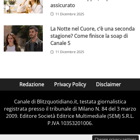
assicurato
11 Dicembre 2025
La Notte nel Cuore, c’è una seconda
stagione? Come finisce la soap di
Canale 5
11 Dicembre 2025
Redazione
Privacy Policy
Disclaimer
Canale di Blitzquotidiano.it, testata giornalistica
registrata presso il tribunale di Milano N. 84 del 3 marzo
2009. Editore Società Editrice Multimediale (SEM) S.R.L.
P.IVA 10353201006.
Change privacy settings