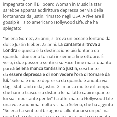
impegnata con il Billboard Woman in Music la star
sarebbe apparsa addirittura depressa per via della
lontananza da Justin, rimasto negli USA. A rivelare il
gossip è il sito americano Hollywood Life, che ha
spiegato:
“Selena Gomez, 25 anni, si trova un oceano lontano dal
dolce Justin Bieber, 23 anni.
La cantante si trova a
Londra
e questa è la destinazione più lontana da
quando i due sono tornati insieme a fine ottobre. È
vero, i due possono sentirsi su Face Time ma a quanto
pare
a Selena manca tantissimo Justin,
così tanto
da
essere depressa e di non vedere l’ora di tornare da
lui.
“Selena è molto depressa da quando è andata via
dagli Stati Uniti e da Justin. Gli manca molto e il tempo
che hanno trascorso distanti le ha fatto capire quanto
lui sia importante per lei” ha affermato a Hollywood Life
una voce anonima molto vicina a Selena, che ha agginto
“Selena ha sentito il bisogno di allontanarsi un po’ ma
questo ha solo reso le cose più chiare nella sua mente.