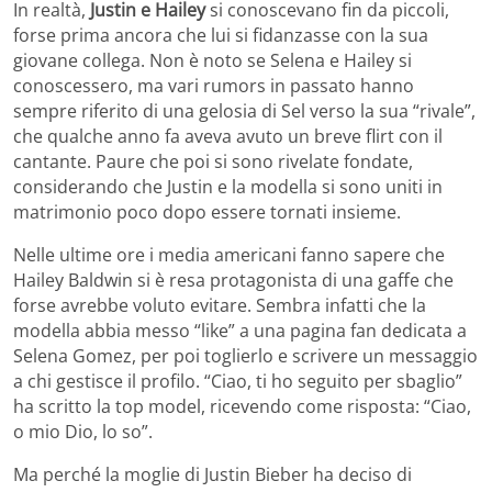
In realtà,
Justin e Hailey
si conoscevano fin da piccoli,
forse prima ancora che lui si fidanzasse con la sua
giovane collega. Non è noto se Selena e Hailey si
conoscessero, ma vari rumors in passato hanno
sempre riferito di una gelosia di Sel verso la sua “rivale”,
che qualche anno fa aveva avuto un breve flirt con il
cantante. Paure che poi si sono rivelate fondate,
considerando che Justin e la modella si sono uniti in
matrimonio poco dopo essere tornati insieme.
Nelle ultime ore i media americani fanno sapere che
Hailey Baldwin si è resa protagonista di una gaffe che
forse avrebbe voluto evitare. Sembra infatti che la
modella abbia messo “like” a una pagina fan dedicata a
Selena Gomez, per poi toglierlo e scrivere un messaggio
a chi gestisce il profilo. “Ciao, ti ho seguito per sbaglio”
ha scritto la top model, ricevendo come risposta: “Ciao,
o mio Dio, lo so”.
Ma perché la moglie di Justin Bieber ha deciso di