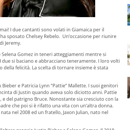
ai! I due cantanti sono volati in Giamaica per il
he ha sposato Chelsey Rebelo. Un’occasione per riunire
 di Jeremy.
er e Selena Gomez in teneri atteggiamenti mentre si
. I due si baciano e abbracciano teneramente. I loro volti
to della felicità. La scelta di tornare insieme è stata
 Bieber e Patricia Lynn “Pattie” Mallette. I suoi genitori
cinta di Justin quando aveva solo diciotto anni. Pattie
ne, e del patrigno Bruce. Nonostante sia cresciuto con la
re che poi si è rifatto una vita con un’altra donna.
nata nel 2008 ed un fratello, Jaxon Julian, nato nel