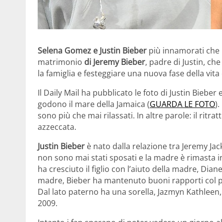
Selena Gomez e Justin Bieber
più innamorati che m
matrimonio
di Jeremy Bieber
, padre di Justin, c
la famiglia e festeggiare una nuova fase della vita
Il Daily Mail ha pubblicato le foto di Justin Bieb
godono il mare della Jamaica (
GUARDA LE FOTO
)
sono più che mai rilassati. In altre parole: il ritrat
azzeccata.
Justin Bieber
è nato dalla relazione tra Jeremy Jack
non sono mai stati sposati e la madre è rimasta in
ha cresciuto il figlio con l’aiuto della madre, Dia
madre, Bieber ha mantenuto buoni rapporti col pad
Dal lato paterno ha una sorella, Jazmyn Kathleen, 
2009.