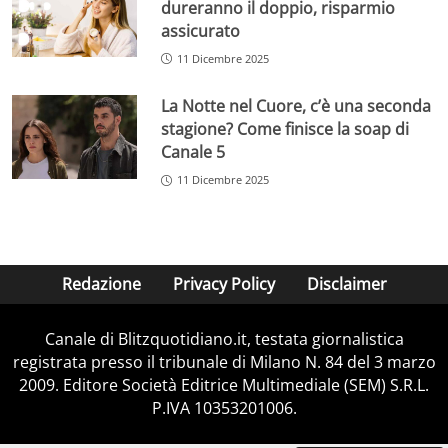
dureranno il doppio, risparmio
assicurato
11 Dicembre 2025
La Notte nel Cuore, c’è una seconda
stagione? Come finisce la soap di
Canale 5
11 Dicembre 2025
Redazione
Privacy Policy
Disclaimer
Canale di Blitzquotidiano.it, testata giornalistica
registrata presso il tribunale di Milano N. 84 del 3 marzo
2009. Editore Società Editrice Multimediale (SEM) S.R.L.
P.IVA 10353201006.