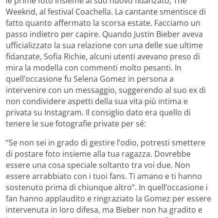
le prime foto insieme al suo nuovo fidanzato, The
Weeknd, al festival Coachella. La cantante smentisce di
fatto quanto affermato la scorsa estate. Facciamo un
passo indietro per capire. Quando Justin Bieber aveva
ufficializzato la sua relazione con una delle sue ultime
fidanzate, Sofia Richie, alcuni utenti avevano preso di
mira la modella con commenti molto pesanti. In
quell’occasione fu Selena Gomez in persona a
intervenire con un messaggio, suggerendo al suo ex di
non condividere aspetti della sua vita più intima e
privata su Instagram. Il consiglio dato era quello di
tenere le sue fotografie private per sé:
“Se non sei in grado di gestire l’odio, potresti smettere
di postare foto insieme alla tua ragazza. Dovrebbe
essere una cosa speciale soltanto tra voi due. Non
essere arrabbiato con i tuoi fans. Ti amano e ti hanno
sostenuto prima di chiunque altro”. In quell’occasione i
fan hanno applaudito e ringraziato la Gomez per essere
intervenuta in loro difesa, ma Bieber non ha gradito e