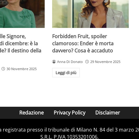
lle Signore,
Forbidden Fruit, spoiler
di dicembre: è la
clamoroso: Ender è morta
de? Il destino della
davvero? Cosa è accaduto
Anna Di Donato
29 Novembre 2025
30 Novembre 2025
Leggi di più
Redazione
Privacy Policy
Disclaimer
ca registrata presso il tribunale di Milano N. 84 del 3 marzo
S.R.L. P.IVA 10353201006.