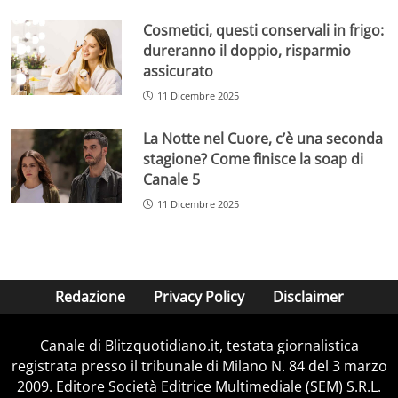
Cosmetici, questi conservali in frigo:
dureranno il doppio, risparmio
assicurato
11 Dicembre 2025
La Notte nel Cuore, c’è una seconda
stagione? Come finisce la soap di
Canale 5
11 Dicembre 2025
Redazione
Privacy Policy
Disclaimer
Canale di Blitzquotidiano.it, testata giornalistica
registrata presso il tribunale di Milano N. 84 del 3 marzo
2009. Editore Società Editrice Multimediale (SEM) S.R.L.