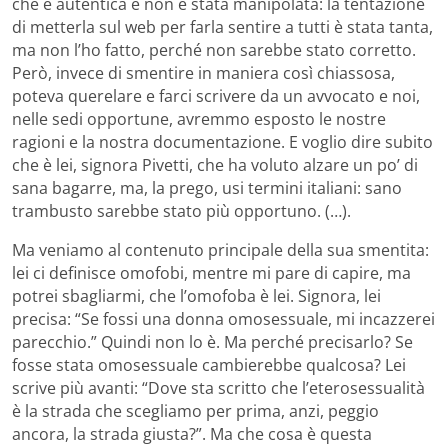
che è autentica e non è stata manipolata: la tentazione
di metterla sul web per farla sentire a tutti è stata tanta,
ma non l’ho fatto, perché non sarebbe stato corretto.
Però, invece di smentire in maniera così chiassosa,
poteva querelare e farci scrivere da un avvocato e noi,
nelle sedi opportune, avremmo esposto le nostre
ragioni e la nostra documentazione. E voglio dire subito
che è lei, signora Pivetti, che ha voluto alzare un po’ di
sana bagarre, ma, la prego, usi termini italiani: sano
trambusto sarebbe stato più opportuno. (…).
Ma veniamo al contenuto principale della sua smentita:
lei ci definisce omofobi, mentre mi pare di capire, ma
potrei sbagliarmi, che l’omofoba è lei. Signora, lei
precisa: “Se fossi una donna omosessuale, mi incazzerei
parecchio.” Quindi non lo è. Ma perché precisarlo? Se
fosse stata omosessuale cambierebbe qualcosa? Lei
scrive più avanti: “Dove sta scritto che l’eterosessualità
è la strada che scegliamo per prima, anzi, peggio
ancora, la strada giusta?”. Ma che cosa è questa