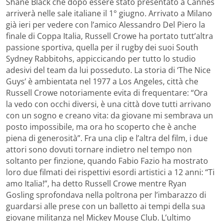
Shane Black che dopo essere stato presentato a Cannes
arriverà nelle sale italiane il 1° giugno. Arrivato a Milano
già ieri per vedere con l’amico Alessandro Del Piero la
finale di Coppa Italia, Russell Crowe ha portato tutt’altra
passione sportiva, quella per il rugby dei suoi South
Sydney Rabbitohs, appiccicando per tutto lo studio
adesivi del team da lui posseduto. La storia di ‘The Nice
Guys’ è ambientata nel 1977 a Los Angeles, città che
Russell Crowe notoriamente evita di frequentare: “Ora
la vedo con occhi diversi, è una città dove tutti arrivano
con un sogno e creano vita: da giovane mi sembrava un
posto impossibile, ma ora ho scoperto che è anche
piena di generosità”. Fra una clip e l’altra del film, i due
attori sono dovuti tornare indietro nel tempo non
soltanto per finzione, quando Fabio Fazio ha mostrato
loro due filmati dei rispettivi esordi artistici a 12 anni: “Ti
amo Italia!”, ha detto Russell Crowe mentre Ryan
Gosling sprofondava nella poltrona per l’imbarazzo di
guardarsi alle prese con un balletto ai tempi della sua
giovane militanza nel Mickey Mouse Club. L’ultimo