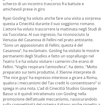
scherzo di un incontro trascorso fra battute e
amichevoli prese in giro
Ryan Gosling ha voluto anche fare una visita a sorpresa
questa a Cinecittà durante il suo soggiorno romano.
L’attore ha voluto trascorrere la mattinata negli Studi di
via Tuscolana. Al suo ingresso, ha riconosciuto la
Venusia del Casanova di Fellini nel prato antistante.
“Sono un appassionato di Fellini, questa è del
Casanova”, ha esclamato. Gosling ha visitato le mostre
permanenti degli Studios e fatto un sopralluogo nel
Teatro 5 e ha voluto visitare i camerini che erano di
Fellini. “Voglio respirare l’atmosfera”, ha detto. ”Molto
preparato sui temi produttivi, il 35enne interprete di
‘The nice guys’ ha espresso interesse a girare a Roma,
qualora i meccanismi del Tax credit lo consentissero” si
spiega in una nota. L’ad di Cinecittà Studios Giuseppe
Basso si è quindi intrattenuto con Gosling nella
promozione dell’attuale meccanismo, rassicurandolo
sulla competitività del sistema italiano anche rispetto a