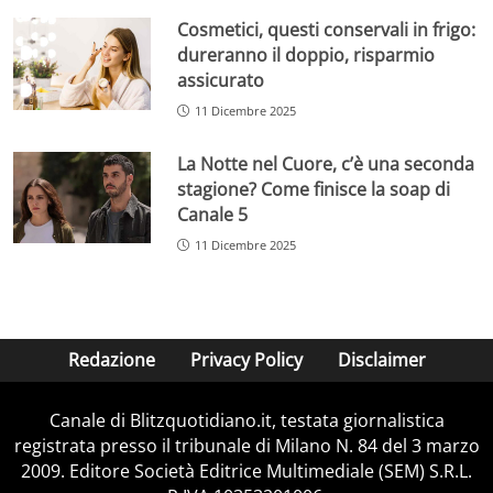
Cosmetici, questi conservali in frigo:
dureranno il doppio, risparmio
assicurato
11 Dicembre 2025
La Notte nel Cuore, c’è una seconda
stagione? Come finisce la soap di
Canale 5
11 Dicembre 2025
Redazione
Privacy Policy
Disclaimer
Canale di Blitzquotidiano.it, testata giornalistica
registrata presso il tribunale di Milano N. 84 del 3 marzo
2009. Editore Società Editrice Multimediale (SEM) S.R.L.