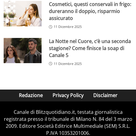
Cosmetici, questi conservali in frigo:
dureranno il doppio, risparmio
assicurato
11 Dicembre 2025
La Notte nel Cuore, c’è una seconda
stagione? Come finisce la soap di
Canale 5
11 Dicembre 2025
Redazione
Privacy Policy
Disclaimer
Canale di Blitzquotidiano.it, testata giornalistica
registrata presso il tribunale di Milano N. 84 del 3 marzo
2009. Editore Società Editrice Multimediale (SEM) S.R.L.
P.IVA 10353201006.