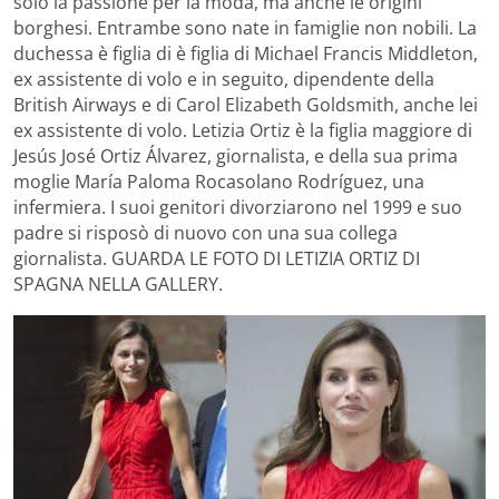
solo la passione per la moda, ma anche le origini
borghesi. Entrambe sono nate in famiglie non nobili. La
duchessa è figlia di è figlia di Michael Francis Middleton,
ex assistente di volo e in seguito, dipendente della
British Airways e di Carol Elizabeth Goldsmith, anche lei
ex assistente di volo. Letizia Ortiz è la figlia maggiore di
Jesús José Ortiz Álvarez, giornalista, e della sua prima
moglie María Paloma Rocasolano Rodríguez, una
infermiera. I suoi genitori divorziarono nel 1999 e suo
padre si risposò di nuovo con una sua collega
giornalista. GUARDA LE FOTO DI LETIZIA ORTIZ DI
SPAGNA NELLA GALLERY.