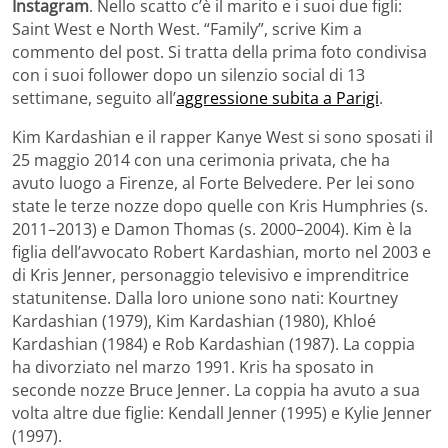
Instagram
. Nello scatto c’è il marito e i suoi due figli:
Saint West e North West. “Family”, scrive Kim a
commento del post. Si tratta della prima foto condivisa
con i suoi follower dopo un silenzio social di 13
settimane, seguito all’
aggressione subita a Parigi
.
Kim Kardashian e il rapper Kanye West si sono sposati il
25 maggio 2014 con una cerimonia privata, che ha
avuto luogo a Firenze, al Forte Belvedere. Per lei sono
state le terze nozze dopo quelle con Kris Humphries (s.
2011–2013) e Damon Thomas (s. 2000–2004). Kim è la
figlia dell’avvocato Robert Kardashian, morto nel 2003 e
di Kris Jenner, personaggio televisivo e imprenditrice
statunitense. Dalla loro unione sono nati: Kourtney
Kardashian (1979), Kim Kardashian (1980), Khloé
Kardashian (1984) e Rob Kardashian (1987). La coppia
ha divorziato nel marzo 1991. Kris ha sposato in
seconde nozze Bruce Jenner. La coppia ha avuto a sua
volta altre due figlie: Kendall Jenner (1995) e Kylie Jenner
(1997).