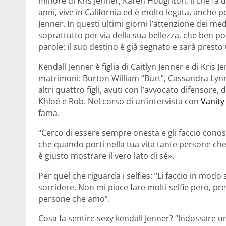
minore di Kris Jenner, Karen Houghton, il che fa di
anni, vive in California ed è molto legata, anche pe
Jenner. In questi ultimi giorni l’attenzione dei me
soprattutto per via della sua bellezza, che ben poc
parole: il suo destino è già segnato e sarà prest
Kendall Jenner è figlia di Caitlyn Jenner e di Kris J
matrimoni: Burton William “Burt”, Cassandra Lyn
altri quattro figli, avuti con l’avvocato difensor
Khloé e Rob. Nel corso di un’intervista con
Vanity
fama.
“Cerco di essere sempre onesta e gli faccio conos
che quando porti nella tua vita tante persone ch
è giusto mostrare il vero lato di sé».
Per quel che riguarda i selfies: “Li faccio in modo
sorridere. Non mi piace fare molti selfie però, pr
persone che amo”.
Cosa fa sentire sexy kendall Jenner? “Indossare un