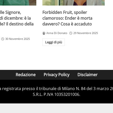
lle Signore,
Forbidden Fruit, spoiler
di dicembre: è la
clamoroso: Ender è morta
de? Il destino della
davvero? Cosa è accaduto
Anna Di Donato
29 Novembre 2025
30 Novembre 2025
Leggi di più
Redazione
Privacy Policy
Disclaimer
ca registrata presso il tribunale di Milano N. 84 del 3 marzo
S.R.L. P.IVA 10353201006.