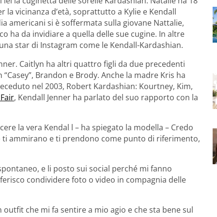
 lei la cuginetta delle sorelle Kardashian. Natalie ha 18
r la vicinanza d’età, soprattutto a Kylie e Kendall
dia americani si è soffermata sulla giovane Nattalie,
o ha da invidiare a quella delle sue cugine. In altre
o una star di Instagram come le Kendall-Kardashian.
enner. Caitlyn ha altri quattro figli da due precedenti
n “Casey”, Brandon e Brody. Anche la madre Kris ha
e, deceduto nel 2003, Robert Kardashian: Kourtney, Kim,
 Fair
, Kendall Jenner ha parlato del suo rapporto con la
cere la vera Kendal l – ha spiegato la modella – Credo
e ti ammirano e ti prendono come punto di riferimento,
 spontaneo, e li posto sui social perché mi fanno
eferisco condividere foto o video in compagnia delle
 outfit che mi fa sentire a mio agio e che sta bene sul