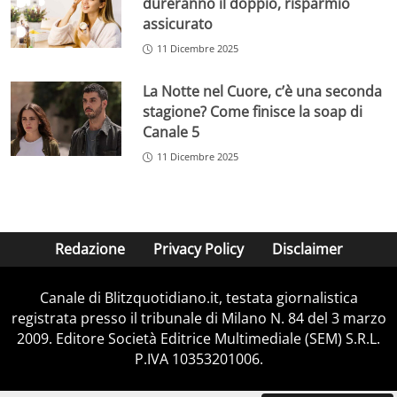
dureranno il doppio, risparmio
assicurato
11 Dicembre 2025
La Notte nel Cuore, c’è una seconda
stagione? Come finisce la soap di
Canale 5
11 Dicembre 2025
Redazione
Privacy Policy
Disclaimer
Canale di Blitzquotidiano.it, testata giornalistica
registrata presso il tribunale di Milano N. 84 del 3 marzo
2009. Editore Società Editrice Multimediale (SEM) S.R.L.
P.IVA 10353201006.