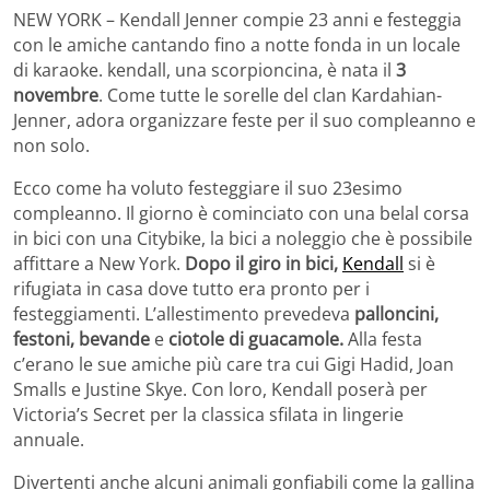
NEW YORK – Kendall Jenner compie 23 anni e festeggia
con le amiche cantando fino a notte fonda in un locale
di karaoke. kendall, una scorpioncina, è nata il
3
novembre
. Come tutte le sorelle del clan Kardahian-
Jenner, adora organizzare feste per il suo compleanno e
non solo.
Ecco come ha voluto festeggiare il suo 23esimo
compleanno. Il giorno è cominciato con una belal corsa
in bici con una Citybike, la bici a noleggio che è possibile
affittare a New York.
Dopo il giro in bici,
Kendall
si è
rifugiata in casa dove tutto era pronto per i
festeggiamenti. L’allestimento prevedeva
palloncini,
festoni, bevande
e
ciotole di guacamole.
Alla festa
c’erano le sue amiche più care tra cui Gigi Hadid, Joan
Smalls e Justine Skye. Con loro, Kendall poserà per
Victoria’s Secret per la classica sfilata in lingerie
annuale.
Divertenti anche alcuni animali gonfiabili come la gallina