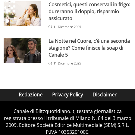
Cosmetici, questi conservali in frigo:
dureranno il doppio, risparmio
assicurato
11 Dicembre 2025
La Notte nel Cuore, c’è una seconda
stagione? Come finisce la soap di
Canale 5
11 Dicembre 2025
Redazione
Privacy Policy
Disclaimer
Canale di Blitzquotidiano.it, testata giornalistica
registrata presso il tribunale di Milano N. 84 del 3 marzo
2009. Editore Società Editrice Multimediale (SEM) S.R.L.
P.IVA 10353201006.