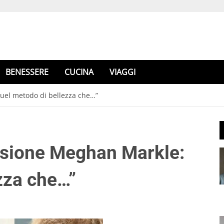
BENESSERE
CUCINA
VIAGGI
uel metodo di bellezza che…”
ssione Meghan Markle:
zza che…”