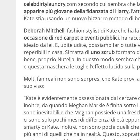
celebdirtylaundry
.com secondo cui sembra che la 
apparire più giovane della fidanzata di Harry,
l’at
Kate stia usando un nuovo bizzarro metodo di bell
Deborah Mitchell
, fashion stylist di Kate che ha l
occasione di red carpet e eventi pubblici
, ha racc
ideato da lei. E, udite udite, possiamo farlo tutt
reperibili in casa. Si tratta di
uno scrub
formato d
bene, proprio Nutella. In questo modo sembra ch
e questa maschera le toglie l’effetto lucido sulla p
Molti fan reali non sono sorpresi che Kate provi a
suo viso:
“Kate è evidentemente ossessionata dal cercare d
Inoltre, da quando Meghan Markle è finita sotto i r
sono inevitabili e che Meghan possiede una fresch
ci sono solo pochi mesi di differenza di età epp
smarty di Kate. Inoltre, non sono pochi quelli ch
più anni di quelli che ha in realtà. Questo, soprat