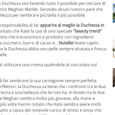
Duchessa stia facendo tutto il possibile per cercare di
trice Meghan Markle. Secondo alcuni rumors pare che
ezza per sembrare più bella il più possibile.
a responsabilità di far
apparire al meglio la Duchessa in
ontato che Kate fa uso di uno speciale
“beauty trend”
e visto che è economico e prodotto con ingredienti
a zucchero, burro di cacao e…
Nutella!
Avete capito
e la Duchessa abbia una pelle sempre idratata e fresca
elle.
d utilizzare una crema spalmabile al cioccolato sul
i far sembrare la sua carnagione sempre perfetta.
iflettori, la Duchessa sa bene che i confronti tra le due
ezza e una bellezza che lei non ha. In fondo tra le due
ure Meghan sembra molto più giovane, alla mano e
e più volte hanno notato che Kate sembra avere molti
tutto a causa del notevole carico di stress e ansia che