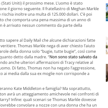
 (Stati Uniti) il prossimo mese. L’uomo è stato
ione il giorno seguente. Il fratellastro di Meghan Markle
rischia inoltre una multa di 125.000 dollari. C’è poi
eato che comporta una pena massima di un anno di
on è arrivato nessun commento da parte della
tto sapere al Daily Mail che alcune dichiarazioni fatte
veritiere. Thomas Markle nega di aver chiesto l’aiuto
parole della donna solo “bugie, tutte bugie”, così come
 quanto detto dalla madre. “
Non sono stato salvato da
ndo anche ulteriori affermazioni di Tracy relative al
’uomo. Di fatto, Thomas non ha negato l’aggressione,
nito ai media dalla sua ex moglie non corrisponde a
eranno Kate Middleton e famiglia? Ma soprattutto,
eton avrà un atteggiamento amichevole nei confronti di
Harry? Infine: quali scenari se Thomas Markle dovesse
ana dovrebbe convolare a nozze con una donna che ha un