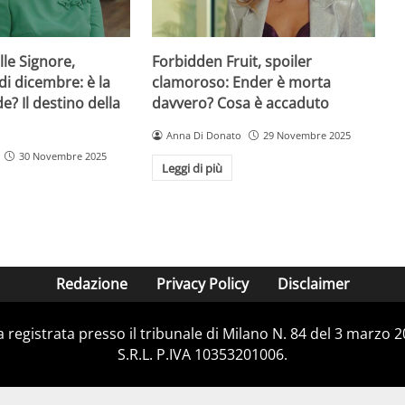
lle Signore,
Forbidden Fruit, spoiler
di dicembre: è la
clamoroso: Ender è morta
de? Il destino della
davvero? Cosa è accaduto
Anna Di Donato
29 Novembre 2025
30 Novembre 2025
Leggi di più
Redazione
Privacy Policy
Disclaimer
ca registrata presso il tribunale di Milano N. 84 del 3 marzo
S.R.L. P.IVA 10353201006.