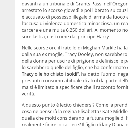
davanti a un tribunale di Grants Pass, nell’Oregon
arrestato lo scorso giovedì e poi liberato su cauz
è accusato di possesso illegale di arma da fuoco e 
l’accusa di violenza domestica minacciosa, un r
carcere e una multa 6,250 dollari. Al momento n
sorellastra, così come dal principe Harry.
Nelle scorse ore il fratello di Meghan Markle ha fa
dalla sua ex moglie, Tracy Dooley, non sarebbero 
della donna per uscire di prigione e definisce le 
lo sarebbero quelle del figlio, che ha confermato
Tracy o le ho chisto i soldi
“, ha detto l’uomo, nega
presunto consumo abituale di alcol da parte dell
ma si è limitato a specificare che il racconto for
verità.
A questo punto è lecito chiedersi? Come la prend
cosa ne penserà la regina Elisabetta? Kate Middl
quella che molti considerano la futura moglie di 
realmente finire in carcere? Il figlio di lady Di