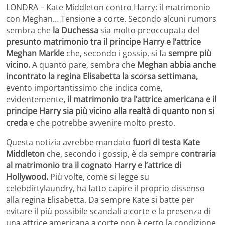
LONDRA – Kate Middleton contro Harry: il matrimonio
con Meghan… Tensione a corte. Secondo alcuni rumors
sembra che
la Duchessa
sia molto preoccupata del
presunto matrimonio tra il principe Harry e l’attrice
Meghan Markle
che, secondo i gossip, si fa
sempre più
vicino.
A quanto pare, sembra che
Meghan abbia anche
incontrato la regina Elisabetta la scorsa settimana,
evento importantissimo che indica come,
evidentemente
, il matrimonio tra l’attrice americana e il
principe Harry sia più vicino alla realtà di quanto non si
creda
e che potrebbe avvenire molto presto.
Questa notizia avrebbe mandato
fuori di testa Kate
Middleton
che, secondo i gossip, è da sempre
contraria
al matrimonio tra il cognato Harry e l’attrice di
Hollywood.
Più volte, come si legge su
celebdirtylaundry, ha fatto capire il proprio dissenso
alla regina Elisabetta. Da sempre Kate si batte per
evitare il più possibile scandali a corte e la presenza di
una attrice americana a corte non è certo la condizione