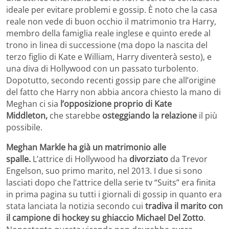
ideale per evitare problemi e gossip. È noto che la casa
reale non vede di buon occhio il matrimonio tra Harry,
membro della famiglia reale inglese e quinto erede al
trono in linea di successione (ma dopo la nascita del
terzo figlio di Kate e William, Harry diventerà sesto), e
una diva di Hollywood con un passato turbolento.
Dopotutto, secondo recenti gossip pare che all’origine
del fatto che Harry non abbia ancora chiesto la mano di
Meghan ci sia
l’opposizione proprio di Kate
Middleton,
che starebbe
osteggiando la relazione
il più
possibile.
Meghan Markle ha già un matrimonio alle
spalle.
L’attrice di Hollywood ha
divorziato
da Trevor
Engelson, suo primo marito, nel 2013. I due si sono
lasciati dopo che l’attrice della serie tv “Suits” era finita
in prima pagina su tutti i giornali di gossip in quanto era
stata lanciata la notizia secondo cui
tradiva il marito con
il campione di hockey su ghiaccio Michael Del Zotto
.