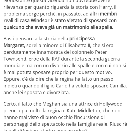
Nonostante questa vicenda non dovrebbe avere
rilevanza per quanto riguarda la storia con Harry, il
problema sorge perché, in passato, ad
altri membri
reali di casa Windsor è stato vietato di sposarsi con
qualcuno che aveva già un matrimonio alle spalle.
Basti pensare alla storia della
principessa
Margaret,
sorella minore di Elisabetta II, che si era
perdutamente innamorata del colonnelo Peter
Townsend, eroe della RAF durante la seconda guerra
mondiale ma con un divorzio alle spalle e con cui non si
è mai potuta sposare proprio per questo motivo.
Eppure, c’è da dire che la regina ha fatto un passo
indietro quando il figlio Carlo ha voluto sposare Camilla,
anche lei sposata e divorziata.
Certo, il fatto che Meghan sia una attrice di Hollywood
preoccupa molto la regina e Kate Middleton, che non
hanno mai visto di buon occhio l’incursione di
personaggi dello spettacolo nella famiglia reale. Riuscirà
la bella Meghan a farle cambiare idea?