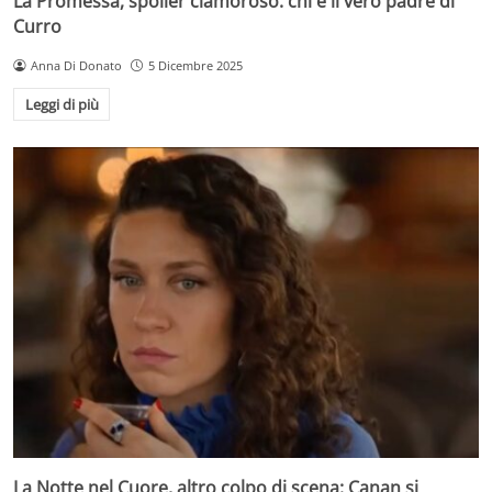
La Promessa, spoiler clamoroso: chi è il vero padre di
Curro
Anna Di Donato
5 Dicembre 2025
Leggi di più
La Notte nel Cuore, altro colpo di scena: Canan si