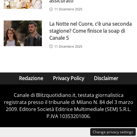
assicurato
11 Dicembre 2025
La Notte nel Cuore, c’è una seconda
stagione? Come finisce la soap di
Canale 5
11 Dicembre 2025
Redazione
Privacy Policy
Disclaimer
Canale di Blitzquotidiano.it, testata giornalistica
registrata presso il tribunale di Milano N. 84 del 3 marzo
2009. Editore Società Editrice Multimediale (SEM) S.R.L.
P.IVA 10353201006.
Change privacy settings