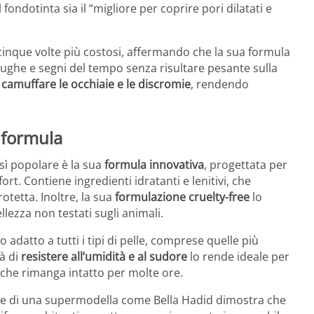
ondotinta sia il “migliore per coprire pori dilatati e
cinque volte più costosi, affermando che la sua formula
 rughe e segni del tempo senza risultare pesante sulla
i
camuffare le occhiaie e le discromie
, rendendo
a formula
sì popolare è la sua
formula innovativa
, progettata per
ort. Contiene ingredienti idratanti e lenitivi, che
tetta. Inoltre, la sua
formulazione cruelty-free
lo
llezza non testati sugli animali.
 adatto a tutti i tipi di pelle, comprese quelle più
tà di
resistere all’umidità e al sudore
lo rende ideale per
o che rimanga intatto per molte ore.
rte di una supermodella come Bella Hadid dimostra che