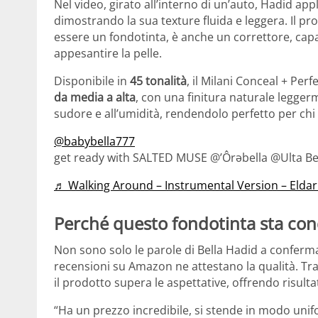
Nel video, girato all’interno di un’auto, Hadid app
dimostrando la sua texture fluida e leggera. Il pr
essere un fondotinta, è anche un correttore, capa
appesantire la pelle.
Disponibile in
45 tonalità
, il Milani Conceal + Per
da media a alta
, con una finitura naturale legger
sudore e all’umidità, rendendolo perfetto per chi 
@babybella777
get ready with SALTED MUSE @’Ôrəbella @Ulta Be
♬ Walking Around – Instrumental Version – Elda
Perché questo fondotinta sta con
Non sono solo le parole di Bella Hadid a confermar
recensioni su Amazon ne attestano la qualità. Tr
il prodotto supera le aspettative, offrendo risulta
“Ha un prezzo incredibile, si stende in modo uni