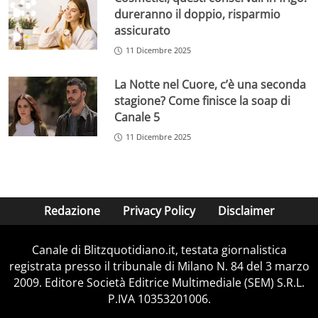
dureranno il doppio, risparmio
assicurato
11 Dicembre 2025
La Notte nel Cuore, c’è una seconda
stagione? Come finisce la soap di
Canale 5
11 Dicembre 2025
Redazione
Privacy Policy
Disclaimer
Canale di Blitzquotidiano.it, testata giornalistica
registrata presso il tribunale di Milano N. 84 del 3 marzo
2009. Editore Società Editrice Multimediale (SEM) S.R.L.
P.IVA 10353201006.