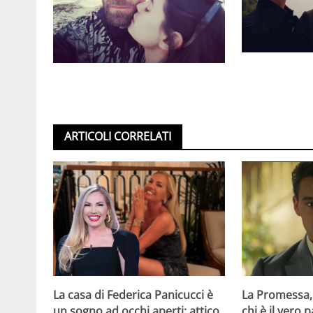
ARTICOLI CORRELATI
La casa di Federica Panicucci è
La Promessa,
un sogno ad occhi aperti: attico
chi è il vero 