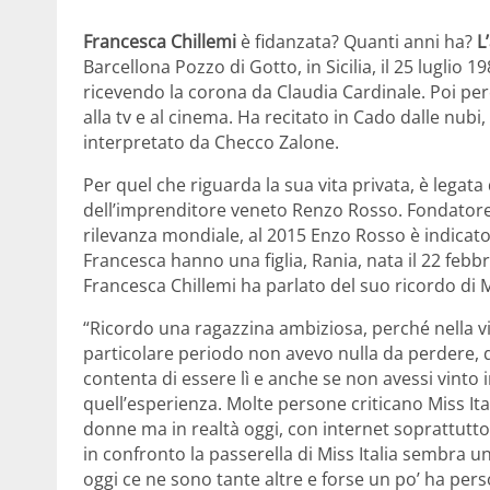
Francesca Chillemi
è fidanzata? Quanti anni ha?
L
Barcellona Pozzo di Gotto, in Sicilia, il 25 luglio 198
ricevendo la corona da Claudia Cardinale. Poi per
alla tv e al cinema. Ha recitato in Cado dalle nub
interpretato da Checco Zalone.
Per quel che riguarda la sua vita privata, è legata 
dell’imprenditore veneto Renzo Rosso. Fondatore e
rilevanza mondiale, al 2015 Enzo Rosso è indicato
Francesca hanno una figlia, Rania, nata il 22 febb
Francesca Chillemi ha parlato del suo ricordo di Mis
“Ricordo una ragazzina ambiziosa, perché nella v
particolare periodo non avevo nulla da perdere, q
contenta di essere lì e anche se non avessi vinto i
quell’esperienza. Molte persone criticano Miss It
donne ma in realtà oggi, con internet soprattutt
in confronto la passerella di Miss Italia sembra un 
oggi ce ne sono tante altre e forse un po’ ha pers