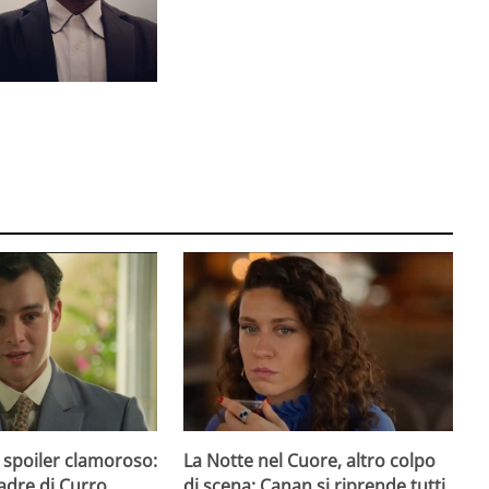
 spoiler clamoroso:
La Notte nel Cuore, altro colpo
padre di Curro
di scena: Canan si riprende tutti