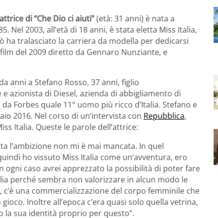
’attrice di “Che Dio ci aiuti”
(età: 31 anni) è nata a
5. Nel 2003, all’età di 18 anni, è stata eletta Miss Italia,
ò ha tralasciato la carriera da modella per dedicarsi
i, film del 2009 diretto da Gennaro Nunziante, e
da anni a Stefano Rosso, 37 anni, figlio
 azionista di Diesel, azienda di abbigliamento di
 da Forbes quale 11° uomo più ricco d’Italia. Stefano e
raio 2016. Nel corso di un’intervista con
Repubblica
,
s Italia. Queste le parole dell’attrice:
ita l’ambizione non mi è mai mancata. In quel
uindi ho vissuto Miss Italia come un’avventura, ero
n ogni caso avrei apprezzato la possibilità di poter fare
alia perché sembra non valorizzare in alcun modo le
o, c’è una commercializzazione del corpo femminile che
gioco. Inoltre all’epoca c’era quasi solo quella vetrina,
o la sua identità proprio per questo”.