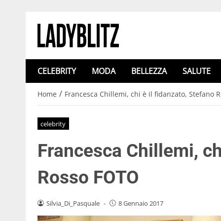
CELEBRITY
MODA
BELLEZZA
SALUTE
/
Home
Francesca Chillemi, chi è il fidanzato, Stefano
celebrity
Francesca Chillemi, chi
Rosso FOTO
Silvia_Di_Pasquale
-
8 Gennaio 2017