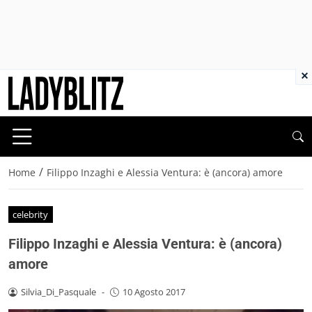
×
/
Home
Filippo Inzaghi e Alessia Ventura: è (ancora) amore
celebrity
Filippo Inzaghi e Alessia Ventura: è (ancora)
amore
Silvia_Di_Pasquale
-
10 Agosto 2017