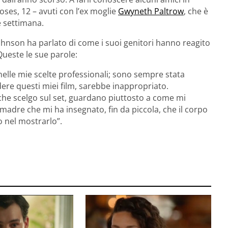
oses, 12 – avuti con l’ex moglie
Gwyneth Paltrow
, che è
e settimana.
ohnson ha parlato di come i suoi genitori hanno reagito
Queste le sue parole:
lle mie scelte professionali; sono sempre stata
dere questi miei film, sarebbe inappropriato.
che scelgo sul set, guardano piuttosto a come mi
adre che mi ha insegnato, fin da piccola, che il corpo
o nel mostrarlo”.