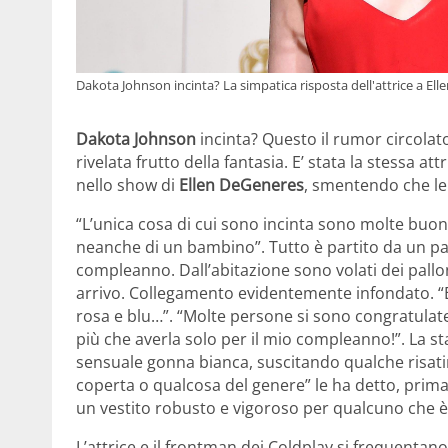
Dakota Johnson incinta? La simpatica risposta dell'attrice a El
Dakota Johnson
incinta? Questo il rumor circolato
rivelata frutto della fantasia. E’ stata la stessa a
nello show di
Ellen DeGeneres
, smentendo che lei
“L’unica cosa di cui sono incinta sono molte buon
neanche di un bambino”. Tutto è partito da un par
compleanno. Dall’abitazione sono volati dei pallon
arrivo. Collegamento evidentemente infondato. “E
rosa e blu…”. “Molte persone si sono congratulat
più che averla solo per il mio compleanno!”. La st
sensuale gonna bianca, suscitando qualche risatin
coperta o qualcosa del genere” le ha detto, prima 
un vestito robusto e vigoroso per qualcuno che è i
L’attrice e il frontman dei Coldplay si frequentano