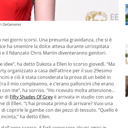
len DeGeneres
 nei giorni scorsi. Una presunta gravidanza, che si è
ttrice ha smentire la dolce attesa durante un’ospitata
 e il fidanzato Chris Martin diventeranno genitori.
e idee”, ha detto Dakota a Ellen lo scorso giovedì. “Ma
ty organizzato a casa dell’attrice per il suo 29esimo
cini e ciò è stata considerata la prova di un bebè in
ra il mio compleanno, e c’erano palloncini che erano
e con me”, ha sorriso. “Ho ricevuto molta attenzione…
ar di
Fifty Shades Of Grey
è arrivata in studio con una
e di Ellen. “L’hai provata prima di arrivare? Vuoi una
di coprirle le gambe con dei pezzi di tessuto. “Quello è
ncinta,” ha detto Ellen.
 dall’anno scorso. A farli conoscere alcuni amici in