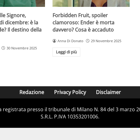
lle Signore,
Forbidden Fruit, spoiler
di dicembre: è la
clamoroso: Ender è morta
de? Il destino della
davvero? Cosa è accaduto
Anna Di Donato
29 Novembre 2025
30 Novembre 2025
Leggi di più
Redazione
Privacy Policy
Disclaimer
ca registrata presso il tribunale di Milano N. 84 del 3 marzo
S.R.L. P.IVA 10353201006.