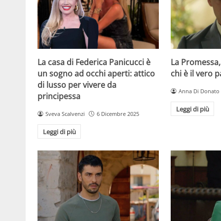
La casa di Federica Panicucci è
La Promessa,
un sogno ad occhi aperti: attico
chi è il vero 
di lusso per vivere da
Anna Di Donato
principessa
Leggi di più
Sveva Scalvenzi
6 Dicembre 2025
Leggi di più